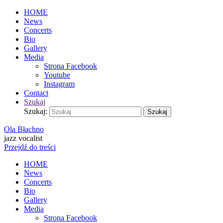
HOME
News
Concerts
Bio
Gallery
Media
Strona Facebook
Youtube
Instagram
Contact
Szukaj
Szukaj:
Szukaj
Ola Błachno
jazz vocalist
Przejdź do treści
HOME
News
Concerts
Bio
Gallery
Media
Strona Facebook