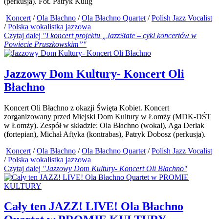
(perkusja). Fot. Patryk Kulig
Koncert
/
Ola Błachno
/
Ola Błachno Quartet
/
Polish Jazz Vocalist
/
Polska wokalistka jazzowa
Czytaj dalej
"I koncert projektu „JazzState – cykl koncertów w
Powiecie Pruszkowskim”"
Jazzowy Dom Kultury- Koncert Oli
Błachno
Koncert Oli Błachno z okazji Święta Kobiet. Koncert
zorganizowany przed Miejski Dom Kultury w Łomży (MDK-DŚT
w Łomży). Zespół w składzie: Ola Błachno (wokal), Aga Derlak
(fortepian), Michał Aftyka (kontrabas), Patryk Dobosz (perkusja).
Koncert
/
Ola Błachno
/
Ola Błachno Quartet
/
Polish Jazz Vocalist
/
Polska wokalistka jazzowa
Czytaj dalej
"Jazzowy Dom Kultury- Koncert Oli Błachno"
Cały ten JAZZ! LIVE! Ola Błachno